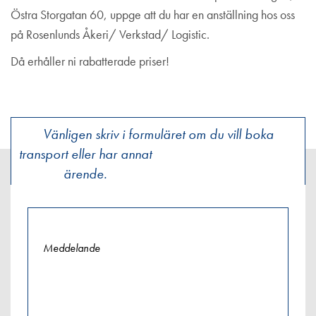
Östra Storgatan 60, uppge att du har en anställning hos oss
på Rosenlunds Åkeri/ Verkstad/ Logistic.
Då erhåller ni rabatterade priser!
Vänligen skriv i formuläret om du vill boka
transport eller har annat
Förmånlig rabatt
Inläggsnavigering
ärende.
hos
Batterilagret!