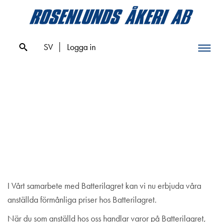
Skip
to
content
SV
Logga in
Förmånlig rabatt hos
Batterilagret!
I Vårt samarbete med Batterilagret kan vi nu erbjuda våra
anställda förmånliga priser hos Batterilagret.
När du som anställd hos oss handlar varor på Batterilagret,