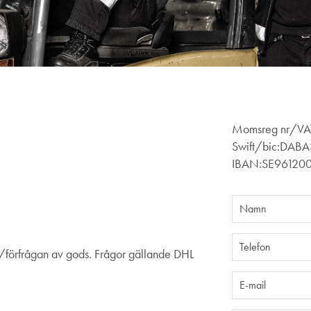
Momsreg nr/VA
Swift/bic:DAB
IBAN:SE96120
g/förfrågan av gods. Frågor gällande DHL