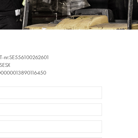
T-nr:SE556100262601
ASESX
00000013890116450