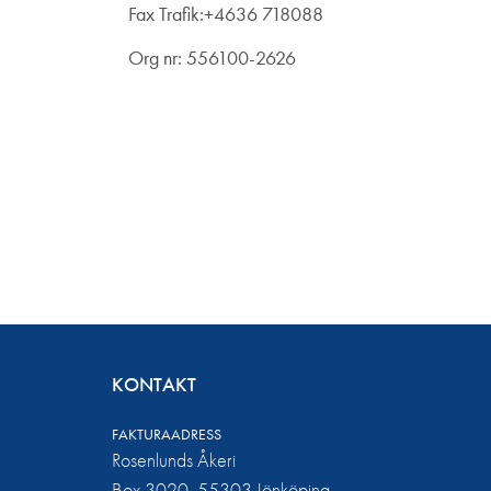
Fax Trafik:+4636 718088
Org nr: 556100-2626
KONTAKT
FAKTURAADRESS
Rosenlunds Åkeri
Box 3020, 55303 Jönköping