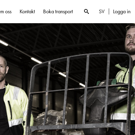
SV
Logga in
m oss
Kontakt
Boka transport