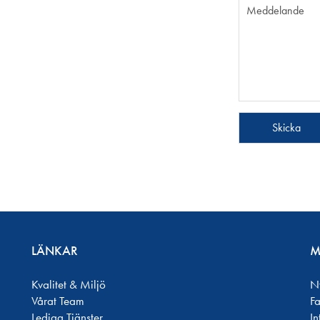
LÄNKAR
M
Kvalitet & Miljö
N
Vårat Team
F
Lediga Tjänster
In