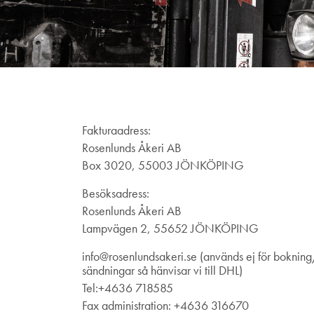
Fakturaadress:
Rosenlunds Åkeri AB
Box 3020, 55003 JÖNKÖPING
Besöksadress:
Rosenlunds Åkeri AB
Lampvägen 2, 55652 JÖNKÖPING
info@rosenlundsakeri.se (används ej för boknin
sändningar så hänvisar vi till DHL)
Tel:
+4636 718585
Fax administration: +4636 316670